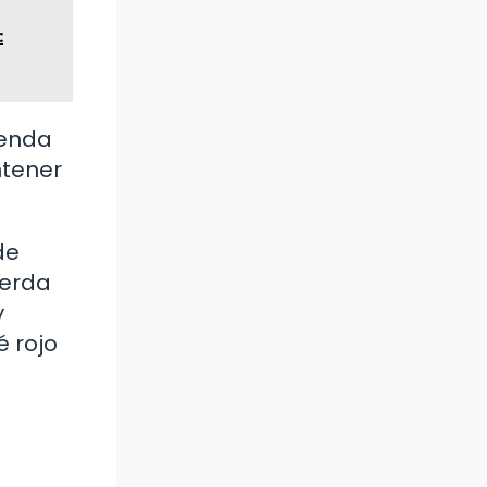
:
ienda
ntener
de
uerda
y
é rojo