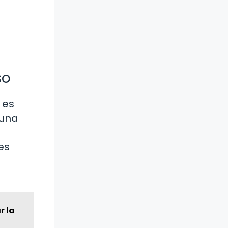
so
 es
 una
es
r la