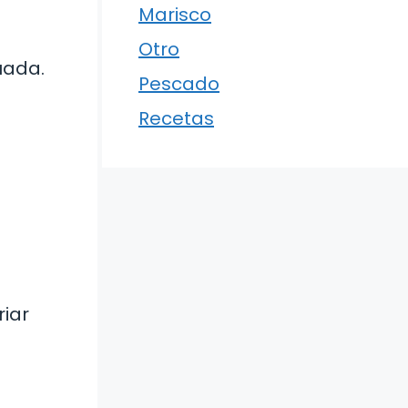
Marisco
Otro
uada.
Pescado
Recetas
riar