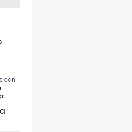
s
s con
a
r.
la