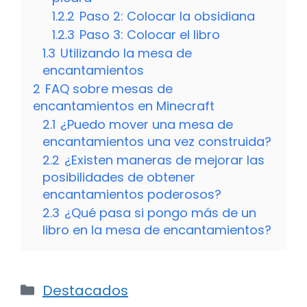
1.2.2
Paso 2: Colocar la obsidiana
1.2.3
Paso 3: Colocar el libro
1.3
Utilizando la mesa de
encantamientos
2
FAQ sobre mesas de
encantamientos en Minecraft
2.1
¿Puedo mover una mesa de
encantamientos una vez construida?
2.2
¿Existen maneras de mejorar las
posibilidades de obtener
encantamientos poderosos?
2.3
¿Qué pasa si pongo más de un
libro en la mesa de encantamientos?
Categorías
Destacados