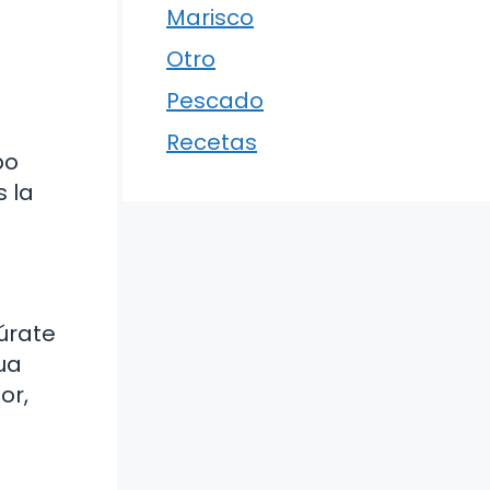
Marisco
Otro
Pescado
Recetas
po
s la
úrate
ua
or,