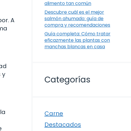
alimento tan común
Descubre cuál es el mejor
salmón ahumado: guía de
or. A
compra y recomendaciones
rma
Guía completa: Cómo tratar
eficazmente las plantas con
manchas blancas en casa
dad
 y
Categorías
la
Carne
Destacados
e