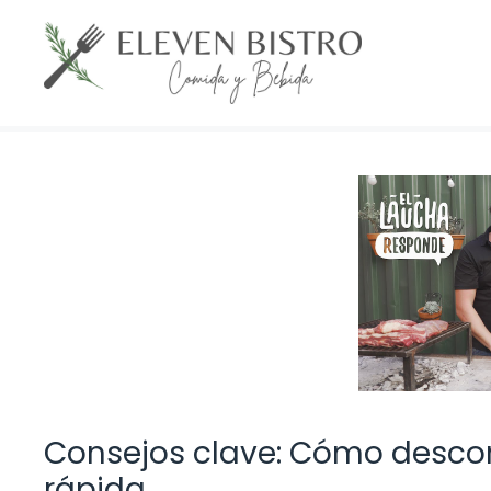
Saltar
al
contenido
Consejos clave: Cómo descon
rápida