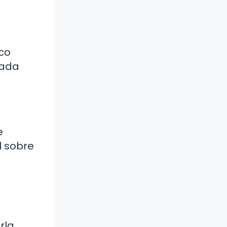
co
uada
e
l sobre
rla