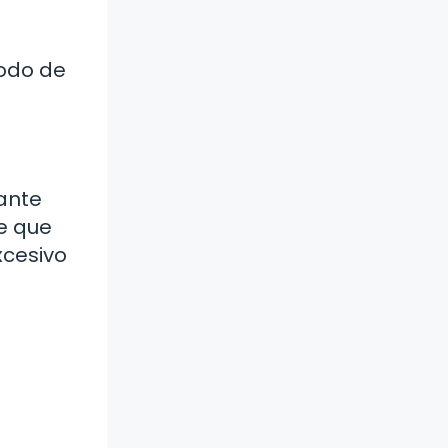
todo de
ante
e que
xcesivo