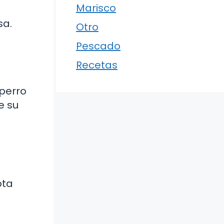
Marisco
sa.
Otro
Pescado
Recetas
 perro
e su
ota