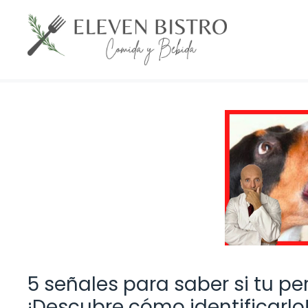
Saltar
al
contenido
5 señales para saber si tu per
¡Descubre cómo identificarlo