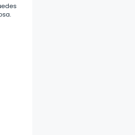
puedes
osa.