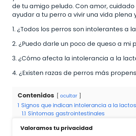
de tu amigo peludo. Con amor, cuidado 
ayudar a tu perro a vivir una vida plena y
1. ¿Todos los perros son intolerantes a l
2. ¿Puedo darle un poco de queso a mi pe
3. ¿Cómo afecta la intolerancia a la lac
4. ¿Existen razas de perros más propens
Contenidos
ocultar
1
Signos que indican intolerancia a la lacto
1.1
Síntomas gastrointestinales
1.1.1
Cambios en el comportamiento
Valoramos tu privacidad
2
¿Cómo confirmar la intolerancia a la lact