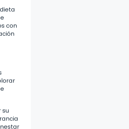
 dieta
ue
os con
ación
s
plorar
te
r su
erancia
enestar