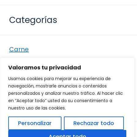
Categorías
Carne
Destacados
Valoramos tu privacidad
Marisco
Usamos cookies para mejorar su experiencia de
Otro
navegación, mostrarle anuncios o contenidos
personalizados y analizar nuestro tráfico. Al hacer clic
Pescado
en “Aceptar todo” usted da su consentimiento a
Recetas
nuestro uso de las cookies.
Personalizar
Rechazar todo
© 2026
Política de Privacidad
.
|
Aviso Legal
|
Aceptar todo