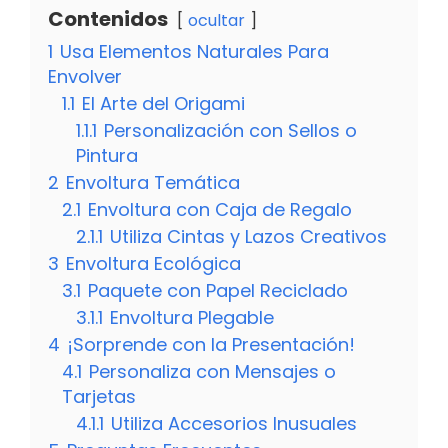
Contenidos
ocultar
1
Usa Elementos Naturales Para
Envolver
1.1
El Arte del Origami
1.1.1
Personalización con Sellos o
Pintura
2
Envoltura Temática
2.1
Envoltura con Caja de Regalo
2.1.1
Utiliza Cintas y Lazos Creativos
3
Envoltura Ecológica
3.1
Paquete con Papel Reciclado
3.1.1
Envoltura Plegable
4
¡Sorprende con la Presentación!
4.1
Personaliza con Mensajes o
Tarjetas
4.1.1
Utiliza Accesorios Inusuales