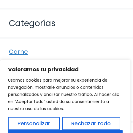
Categorías
Carne
Destacados
Valoramos tu privacidad
Marisco
Usamos cookies para mejorar su experiencia de
Otro
navegación, mostrarle anuncios o contenidos
personalizados y analizar nuestro tráfico. Al hacer clic
Pescado
en “Aceptar todo” usted da su consentimiento a
Recetas
nuestro uso de las cookies.
Personalizar
Rechazar todo
© 2026
Política de Privacidad
.
|
Aviso Legal
|