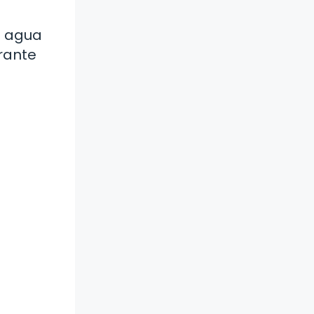
n agua
urante