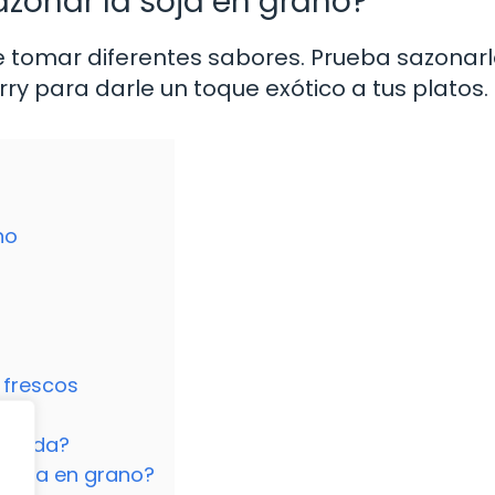
azonar la soja en grano?
de tomar diferentes sabores. Prueba sazonar
y para darle un toque exótico a tus platos.
no
 frescos
cocida?
a soja en grano?