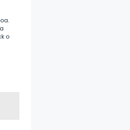
noa.
ma
ck o