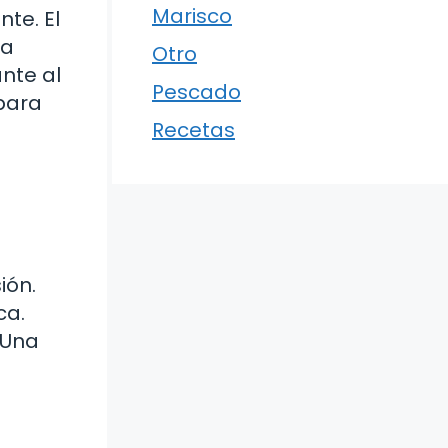
Marisco
te. El
la
Otro
nte al
Pescado
 para
Recetas
ión.
ca.
 Una