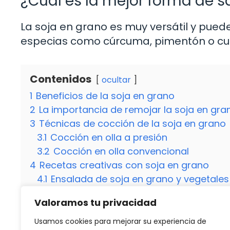
¿Cuál es la mejor forma de s
La soja en grano es muy versátil y pue
especias como cúrcuma, pimentón o curr
Contenidos
ocultar
1
Beneficios de la soja en grano
2
La importancia de remojar la soja en gra
3
Técnicas de cocción de la soja en grano
3.1
Cocción en olla a presión
3.2
Cocción en olla convencional
4
Recetas creativas con soja en grano
4.1
Ensalada de soja en grano y vegetales
4.2
Bolitas de soja en grano y quinoa
Valoramos tu privacidad
4.3
¿Se puede congelar la soja en grano 
4.4
¿Cuál es la mejor forma de sazonar l
Usamos cookies para mejorar su experiencia de