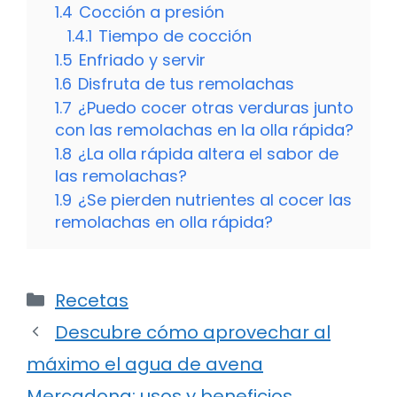
1.4
Cocción a presión
1.4.1
Tiempo de cocción
1.5
Enfriado y servir
1.6
Disfruta de tus remolachas
1.7
¿Puedo cocer otras verduras junto
con las remolachas en la olla rápida?
1.8
¿La olla rápida altera el sabor de
las remolachas?
1.9
¿Se pierden nutrientes al cocer las
remolachas en olla rápida?
Categorías
Recetas
Descubre cómo aprovechar al
máximo el agua de avena
Mercadona: usos y beneficios