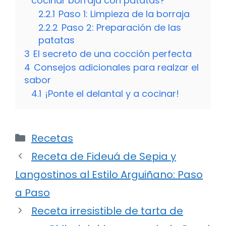
cocinar borraja con patatas?
2.2.1
Paso 1: Limpieza de la borraja
2.2.2
Paso 2: Preparación de las
patatas
3
El secreto de una cocción perfecta
4
Consejos adicionales para realzar el
sabor
4.1
¡Ponte el delantal y a cocinar!
Categorías
Recetas
Receta de Fideuá de Sepia y
Langostinos al Estilo Arguiñano: Paso
a Paso
Receta irresistible de tarta de