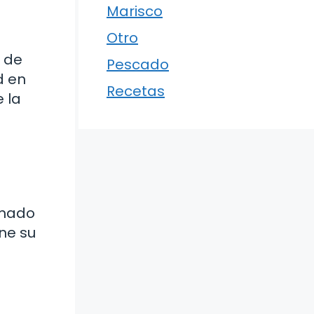
Marisco
Otro
a de
Pescado
d en
Recetas
 la
imado
ene su