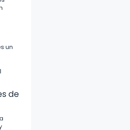
n
es un
l
es de
ca
y