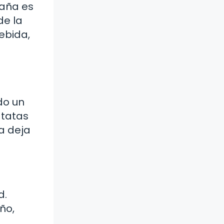
paña es
de la
ebida,
do un
atatas
a deja
d.
ño,