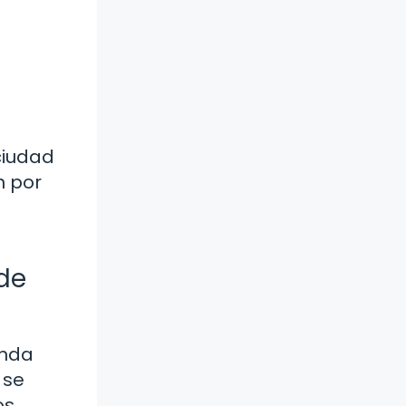
ciudad
n por
 de
unda
 se
os