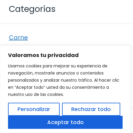
Categorías
Carne
Destacados
Valoramos tu privacidad
Marisco
Usamos cookies para mejorar su experiencia de
Otro
navegación, mostrarle anuncios o contenidos
personalizados y analizar nuestro tráfico. Al hacer clic
Pescado
en “Aceptar todo” usted da su consentimiento a
Recetas
nuestro uso de las cookies.
Personalizar
Rechazar todo
© 2026
Política de Privacidad
.
|
Aviso Legal
|
Aceptar todo
Política de Cookies