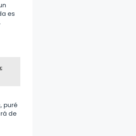
un
da es
,
:
, puré
erá de