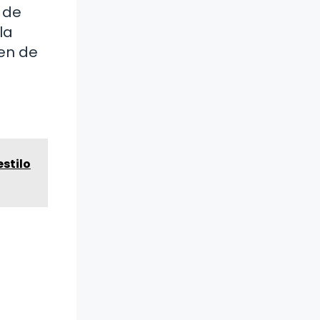
 de
la
nen de
estilo