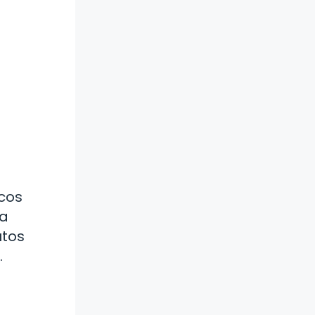
ucos
la
utos
.