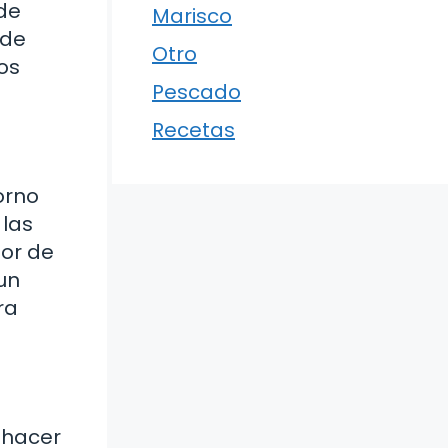
de
Marisco
 de
Otro
tos
Pescado
Recetas
orno
 las
sor de
un
ra
 hacer