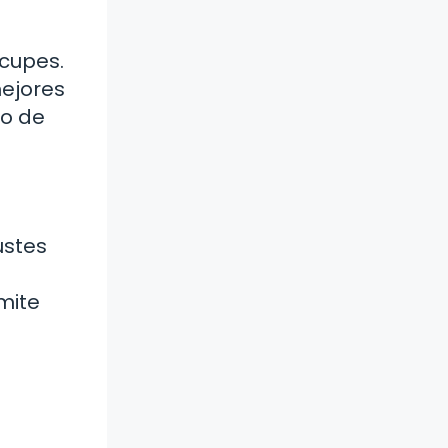
ocupes.
ejores
po de
ustes
mite