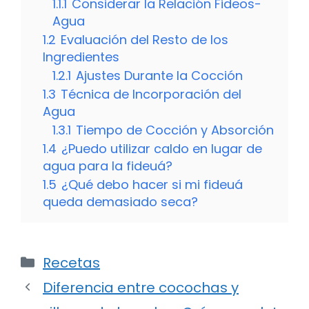
1.1.1
Considerar la Relación Fideos-
Agua
1.2
Evaluación del Resto de los
Ingredientes
1.2.1
Ajustes Durante la Cocción
1.3
Técnica de Incorporación del
Agua
1.3.1
Tiempo de Cocción y Absorción
1.4
¿Puedo utilizar caldo en lugar de
agua para la fideuá?
1.5
¿Qué debo hacer si mi fideuá
queda demasiado seca?
Categorías
Recetas
Diferencia entre cocochas y