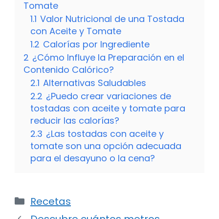
Tomate
1.1
Valor Nutricional de una Tostada
con Aceite y Tomate
1.2
Calorías por Ingrediente
2
¿Cómo Influye la Preparación en el
Contenido Calórico?
2.1
Alternativas Saludables
2.2
¿Puedo crear variaciones de
tostadas con aceite y tomate para
reducir las calorías?
2.3
¿Las tostadas con aceite y
tomate son una opción adecuada
para el desayuno o la cena?
Categorías
Recetas
Descubre cuántos metros