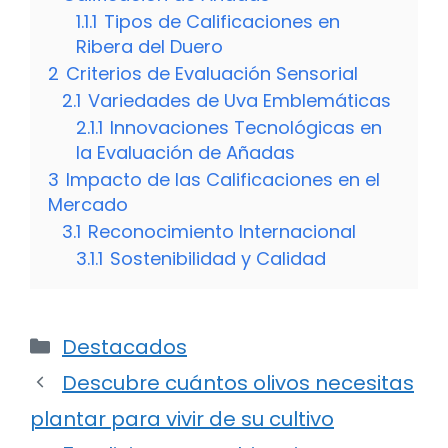
1.1.1
Tipos de Calificaciones en
Ribera del Duero
2
Criterios de Evaluación Sensorial
2.1
Variedades de Uva Emblemáticas
2.1.1
Innovaciones Tecnológicas en
la Evaluación de Añadas
3
Impacto de las Calificaciones en el
Mercado
3.1
Reconocimiento Internacional
3.1.1
Sostenibilidad y Calidad
Categorías
Destacados
Descubre cuántos olivos necesitas
plantar para vivir de su cultivo