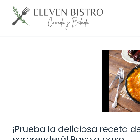
Saltar
al
contenido
¡Prueba la deliciosa receta d
sorprenderá! Paso a paso