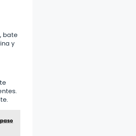
, bate
ina y
te
entes.
te.
s paso