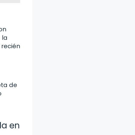
on
 la
 recién
eta de
o
da en