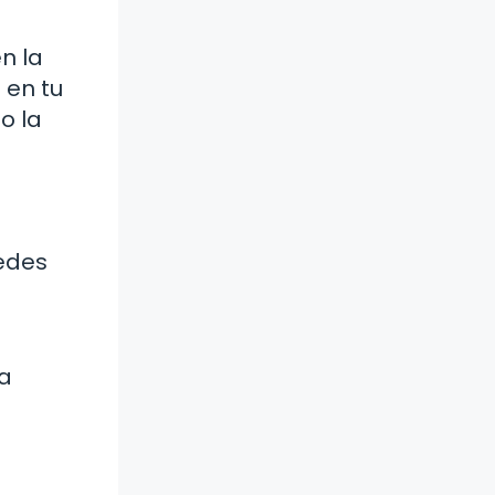
n la
 en tu
o la
uedes
 a