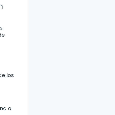
n
s
de
de los
ona o