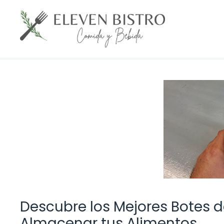
Saltar
al
contenido
Descubre los Mejores Botes 
Almacenar tus Alimentos