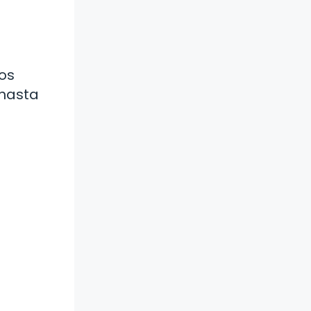
cos
 hasta