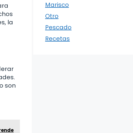
Marisco
ara
echos
Otro
s, la
Pescado
Recetas
derar
ades.
to son
prende