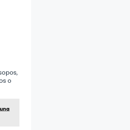
sopos,
os o
¡una