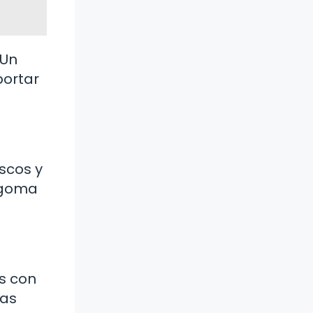
 Un
portar
scos y
o goma
s con
las