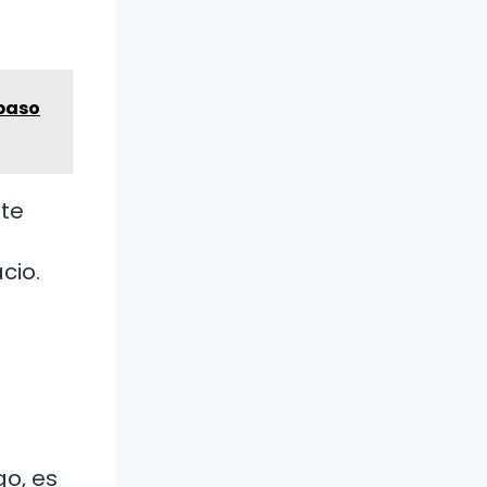
 paso
nte
cio.
go, es