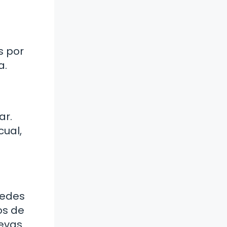
s por
a.
ar.
cual,
uedes
os de
uevas