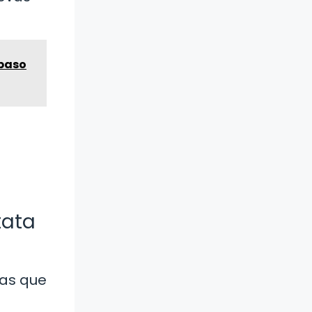
 paso
tata
sas que