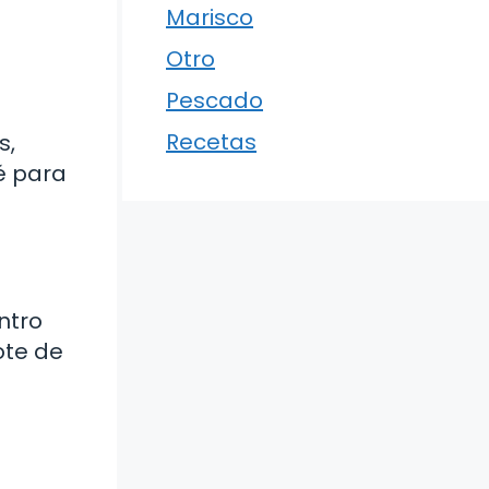
Marisco
Otro
Pescado
Recetas
s,
é para
ntro
ote de