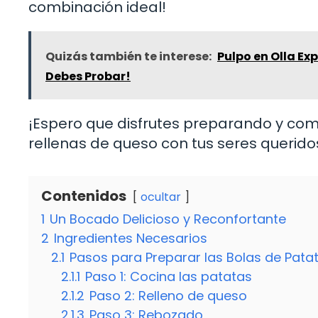
combinación ideal!
Quizás también te interese:
Pulpo en Olla Ex
Debes Probar!
¡Espero que disfrutes preparando y com
rellenas de queso con tus seres querido
Contenidos
ocultar
1
Un Bocado Delicioso y Reconfortante
2
Ingredientes Necesarios
2.1
Pasos para Preparar las Bolas de Pata
2.1.1
Paso 1: Cocina las patatas
2.1.2
Paso 2: Relleno de queso
2.1.3
Paso 3: Rebozado