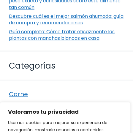
peso exacto y curiosidades sobre este alimento
tan común
Descubre cuál es el mejor salmón ahumado: guía
de compra y recomendaciones
Guía completa: Cómo tratar eficazmente las
plantas con manchas blancas en casa
Categorías
Carne
Destacados
Valoramos tu privacidad
Marisco
Usamos cookies para mejorar su experiencia de
Otro
navegación, mostrarle anuncios o contenidos