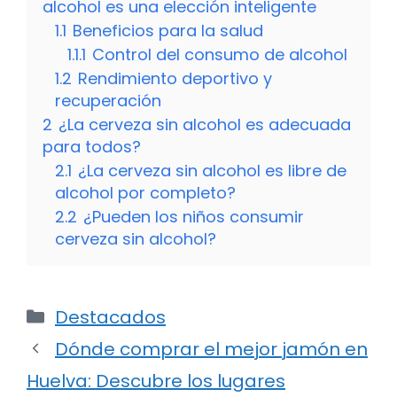
alcohol es una elección inteligente
1.1
Beneficios para la salud
1.1.1
Control del consumo de alcohol
1.2
Rendimiento deportivo y
recuperación
2
¿La cerveza sin alcohol es adecuada
para todos?
2.1
¿La cerveza sin alcohol es libre de
alcohol por completo?
2.2
¿Pueden los niños consumir
cerveza sin alcohol?
Categorías
Destacados
Dónde comprar el mejor jamón en
Huelva: Descubre los lugares