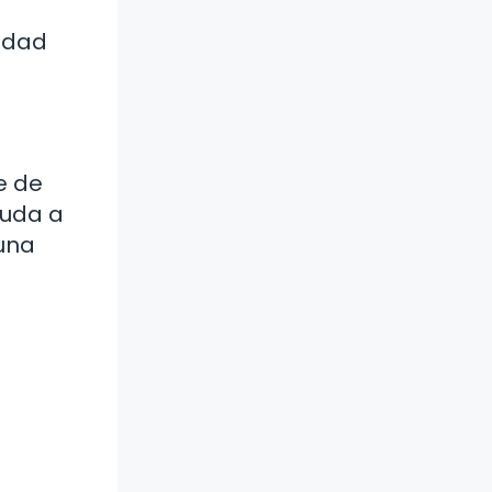
vidad
e de
yuda a
 una