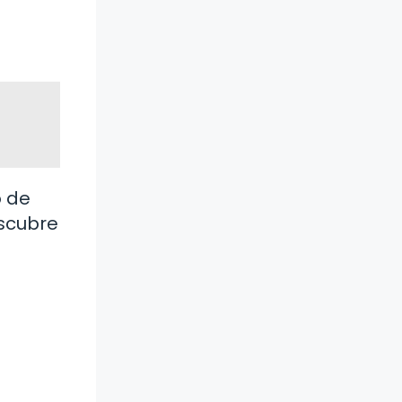
o de
escubre