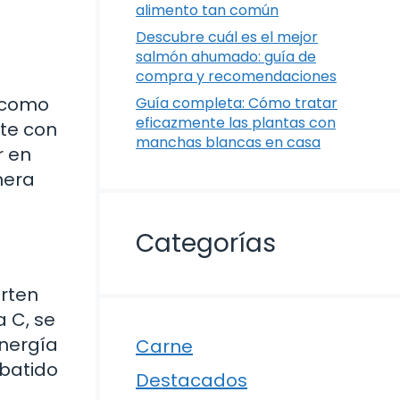
alimento tan común
Descubre cuál es el mejor
salmón ahumado: guía de
compra y recomendaciones
a como
Guía completa: Cómo tratar
eficazmente las plantas con
nte con
manchas blancas en casa
r en
nera
Categorías
orten
a C, se
energía
Carne
 batido
Destacados