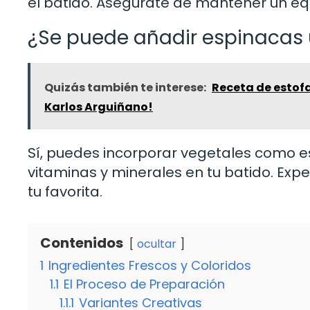
el batido. Asegúrate de mantener un equi
¿Se puede añadir espinacas u
Quizás también te interese:
Receta de estofa
Karlos Arguiñano!
Sí, puedes incorporar vegetales como e
vitaminas y minerales en tu batido. Ex
tu favorita.
Contenidos
ocultar
1
Ingredientes Frescos y Coloridos
1.1
El Proceso de Preparación
1.1.1
Variantes Creativas