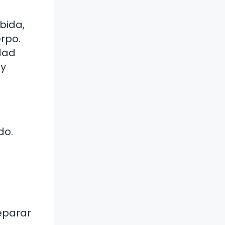
bida,
rpo.
idad
 y
do.
reparar