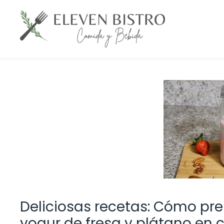
Saltar
al
contenido
Deliciosas recetas: Cómo pre
yogur de fresa y plátano en 