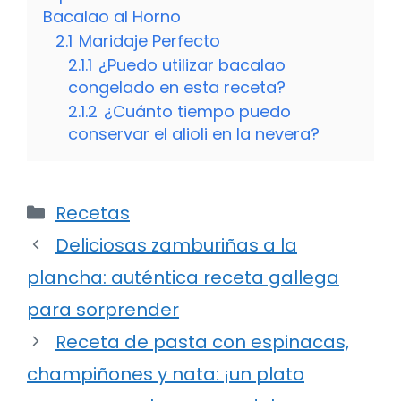
Bacalao al Horno
2.1
Maridaje Perfecto
2.1.1
¿Puedo utilizar bacalao
congelado en esta receta?
2.1.2
¿Cuánto tiempo puedo
conservar el alioli en la nevera?
Categorías
Recetas
Deliciosas zamburiñas a la
plancha: auténtica receta gallega
para sorprender
Receta de pasta con espinacas,
champiñones y nata: ¡un plato