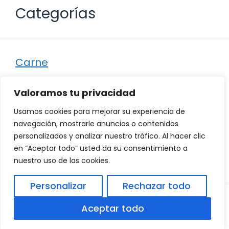
Categorías
Carne
Destacados
Valoramos tu privacidad
Marisco
Usamos cookies para mejorar su experiencia de
Otro
navegación, mostrarle anuncios o contenidos
personalizados y analizar nuestro tráfico. Al hacer clic
Pescado
en “Aceptar todo” usted da su consentimiento a
Recetas
nuestro uso de las cookies.
Personalizar
Rechazar todo
© 2026
Política de Privacidad
.
|
Aviso Legal
|
Aceptar todo
Política de Cookies