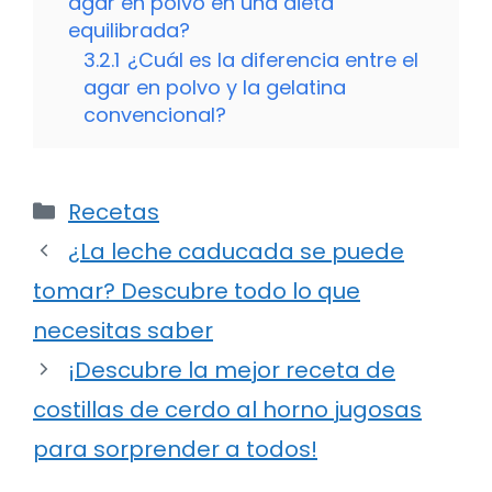
agar en polvo en una dieta
equilibrada?
3.2.1
¿Cuál es la diferencia entre el
agar en polvo y la gelatina
convencional?
Categorías
Recetas
¿La leche caducada se puede
tomar? Descubre todo lo que
necesitas saber
¡Descubre la mejor receta de
costillas de cerdo al horno jugosas
para sorprender a todos!