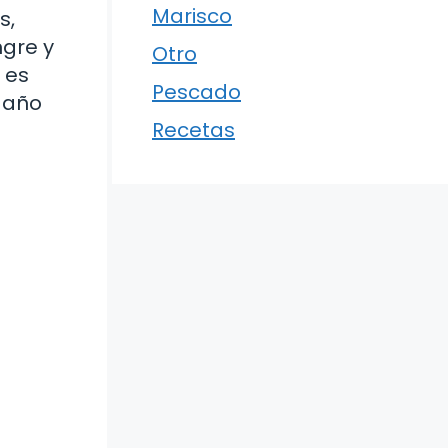
Marisco
s,
ngre y
Otro
 es
Pescado
 daño
Recetas