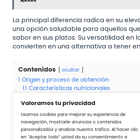
La principal diferencia radica en su ele
una opción saludable para aquellos que b
sabor en sus platos. Su versatilidad en l
convierten en una alternativa a tener e
Contenidos
ocultar
1
Origen y proceso de obtención
1.1
Características nutricionales
1.1.1
Usos culinarios
Valoramos tu privacidad
2
Beneficios para la salud
2.1
¿Es apto para dietas especiales?
Usamos cookies para mejorar su experiencia de
2.1.1
¿Qué lo diferencia de otros aceites?
navegación, mostrarle anuncios o contenidos
personalizados y analizar nuestro tráfico. Al hacer clic
en “Aceptar todo” usted da su consentimiento a