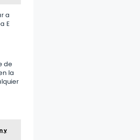
ar a
a E
e de
en la
lquier
n y