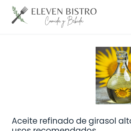
Saltar
al
contenido
Aceite refinado de girasol alt
usos recomendados