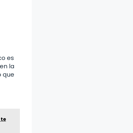
co es
en la
o que
 te