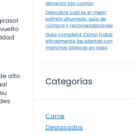
alimento tan común
Descubre cuál es el mejor
salmón ahumado: guía de
irasol
compra y recomendaciones
 vuelto
Guía completa: Cómo tratar
lidad
eficazmente las plantas con
manchas blancas en casa
de alto
Categorías
ual
 su
ades
Carne
Destacados