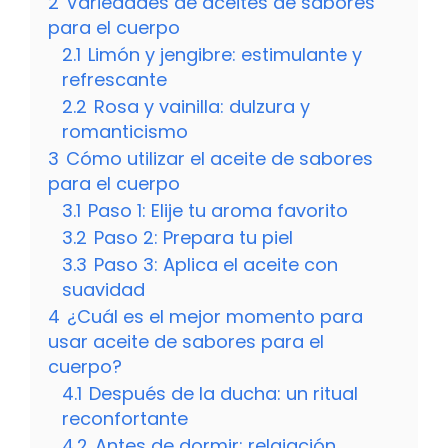
2
Variedades de aceites de sabores
para el cuerpo
2.1
Limón y jengibre: estimulante y
refrescante
2.2
Rosa y vainilla: dulzura y
romanticismo
3
Cómo utilizar el aceite de sabores
para el cuerpo
3.1
Paso 1: Elije tu aroma favorito
3.2
Paso 2: Prepara tu piel
3.3
Paso 3: Aplica el aceite con
suavidad
4
¿Cuál es el mejor momento para
usar aceite de sabores para el
cuerpo?
4.1
Después de la ducha: un ritual
reconfortante
4.2
Antes de dormir: relajación