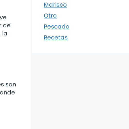
Marisco
Otro
ave
r de
Pescado
 la
Recetas
nes son
 donde