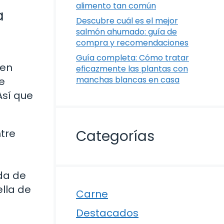
alimento tan común
a
Descubre cuál es el mejor
salmón ahumado: guía de
compra y recomendaciones
Guía completa: Cómo tratar
 en
eficazmente las plantas con
manchas blancas en casa
te
Así que
ntre
Categorías
ida de
lla de
Carne
Destacados