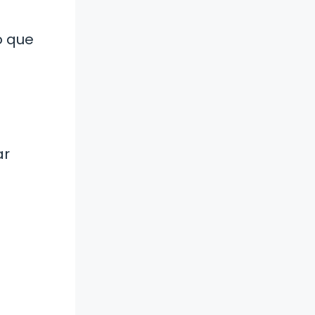
o que
ar