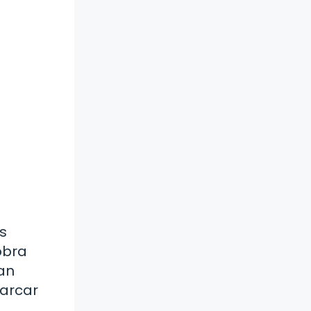
s
obra
an
marcar