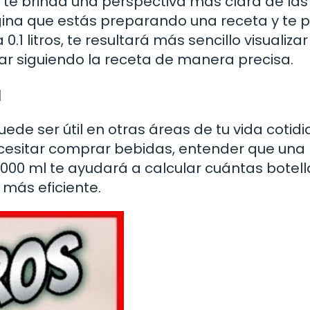
os te brinda una perspectiva más clara de las
na que estás preparando una receta y te p
.1 litros, te resultará más sencillo visualizar
ar siguiendo la receta de manera precisa.
a
de ser útil en otras áreas de tu vida cotidi
 necesitar comprar bebidas, entender que una
 2000 ml te ayudará a calcular cuántas botell
más eficiente.