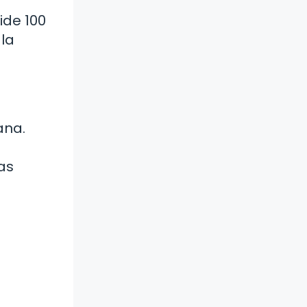
ide 100
 la
ana.
as