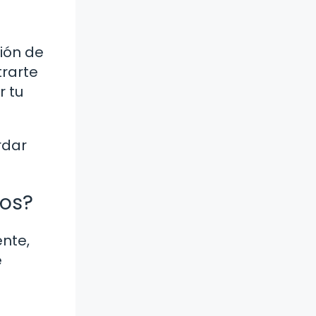
ión de
trarte
r tu
rdar
ros?
ente,
e